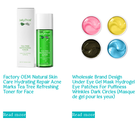
Factory OEM Natural Skin
Wholesale Brand Design
Care Hydrating Repair Acne
Under Eye Gel Mask Hydrogel
Marks Tea Tree Refreshing
Eye Patches For Puffiness
Toner for Face
Wrinkles Dark Circles (Masque
de gel pour les yeux)
Rated
0
Rated
out
0
Read more
Read more
of
out
5
of
5