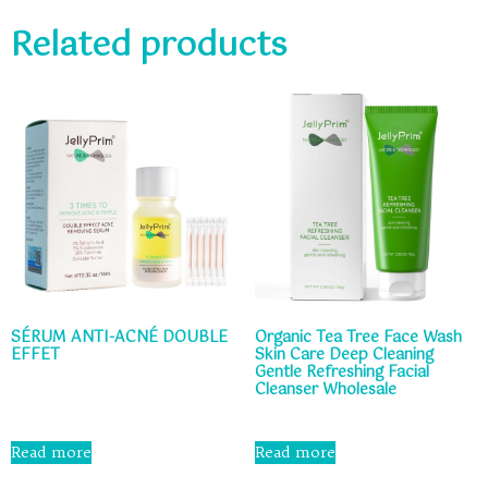
Related products
SÉRUM ANTI-ACNÉ DOUBLE
Organic Tea Tree Face Wash
EFFET
Skin Care Deep Cleaning
Gentle Refreshing Facial
Cleanser Wholesale
Rated
0
out
Rated
of
0
Read more
Read more
5
out
of
5