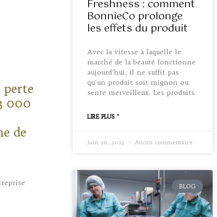
Freshness : comment
BonnieCo prolonge
les effets du produit
Avec la vitesse à laquelle le
marché de la beauté fonctionne
aujourd’hui, il ne suffit pas
qu’un produit soit mignon ou
e perte
sente merveilleux. Les produits
3 000
LIRE PLUS "
me de
juin 26, 2025
Aucun commentaire
treprise
BLOG