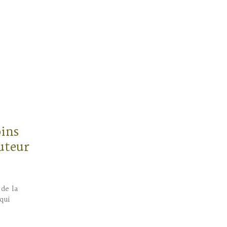
oins
uteur
de la
qui