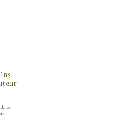
oins
uteur
de la
qui