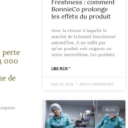
Freshness : comment
BonnieCo prolonge
les effets du produit
Avec la vitesse à laquelle le
marché de la beauté fonctionne
aujourd’hui, il ne suffit pas
qu’un produit soit mignon ou
e perte
sente merveilleux. Les produits
3 000
LIRE PLUS "
me de
juin 26, 2025
Aucun commentaire
treprise
BLOG