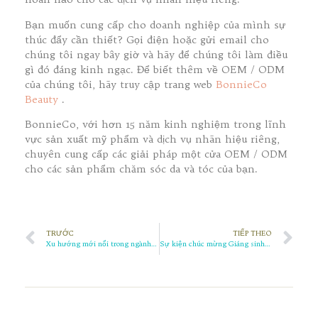
Bạn muốn cung cấp cho doanh nghiệp của mình sự
thúc đẩy cần thiết? Gọi điện hoặc gửi email cho
chúng tôi ngay bây giờ và hãy để chúng tôi làm điều
gì đó đáng kinh ngạc. Để biết thêm về OEM / ODM
của chúng tôi, hãy truy cập trang web
BonnieCo
Beauty
.
BonnieCo, với hơn 15 năm kinh nghiệm trong lĩnh
vực sản xuất mỹ phẩm và dịch vụ nhãn hiệu riêng,
chuyên cung cấp các giải pháp một cửa OEM / ODM
cho các sản phẩm chăm sóc da và tóc của bạn.
TRƯỚC
TIẾP THEO
Xu hướng mới nổi trong ngành chăm sóc da toàn cầu: Triển vọng năm 2024
Sự kiện chúc mừng Giáng sinh BonnieCo của chúng tôi đã kết thúc thành công tốt đẹp