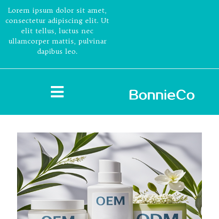
Lorem ipsum dolor sit amet,
consectetur adipiscing elit. Ut
elit tellus, luctus nec
ullamcorper mattis, pulvinar
dapibus leo.