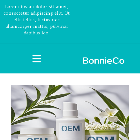
Lorem ipsum dolor sit amet,
consectetur adipiscing elit. Ut
elit tellus, luctus nec
ullamcorper mattis, pulvinar
dapibus leo.