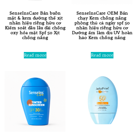
SenseInsCare Bán buôn
SenseInsCare OEM Bán
mặt & kem dưỡng thể xịt
chạy Kem chống nắng
nhãn hiệu riêng hữu cơ
phòng thủ cả ngày spf 50
Kiểm soát dầu lâu dài chống
nhãn hiệu riêng hữu cơ
oxy hóa mặt Spf 50 Xịt
Dưỡng ẩm làm dịu UV hoàn
chống nắng
hảo Kem chống nắng
Rated
Rated
0
0
Read more
Read more
out
out
of
of
5
5