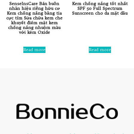
SenseInsCare Bán buôn
Kem chống nắng tốt nhất
nhãn hiệu riêng hữu cơ
SPF 50 Full Spectrum
Kem chống nắng bằng tia
Sunscreen cho da mặt dầu
cực tím Sửa chữa kem che
khuyết điểm mặt kem
Rated
chống nắng nhuộm màu
0
với kẽm Oxide
out
of
5
Rated
0
Read more
Read more
out
of
5