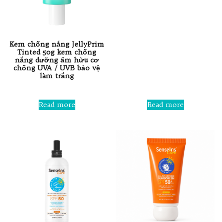
Rated
0
out
of
5
Kem chống nắng JellyPrim
Tinted 50g kem chống
nắng dưỡng ẩm hữu cơ
chống UVA / UVB bảo vệ
làm trắng
Rated
0
Read more
Read more
out
of
5