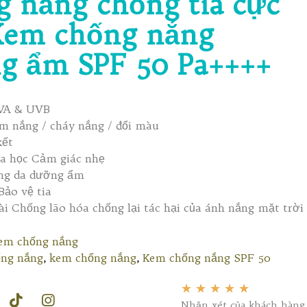
g nắng chống tia cực
Kem chống nắng
g ẩm SPF 50 Pa++++
VA & UVB
m nắng / cháy nắng / đổi màu
kết
óa học Cảm giác nhẹ
ng da dưỡng ẩm
Bảo vệ tia
ài Chống lão hóa chống lại tác hại của ánh nắng mặt trời
em chống nắng
ng nắng
,
kem chống nắng
,
Kem chống nắng SPF 50
★
★
★
★
★
Nhận xét của khách hàng