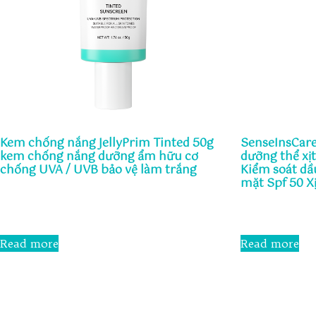
Kem chống nắng JellyPrim Tinted 50g
SenseInsCar
kem chống nắng dưỡng ẩm hữu cơ
dưỡng thể xị
chống UVA / UVB bảo vệ làm trắng
Kiểm soát dầ
mặt Spf 50 X
Rated
0
Rated
out
0
of
out
5
Read more
Read more
of
5