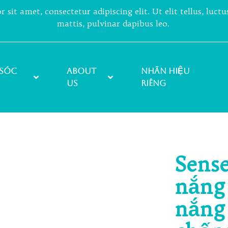
sit amet, consectetur adipiscing elit. Ut elit tellus, luct
mattis, pulvinar dapibus leo.
sóc
About
NHÃN HIỆU
Us
RIÊNG
Sens
nắng
nắng