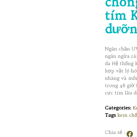
chốn
tím 
dưỡn
Ngăn chặn U
ngăn ngừa rá
da Hệ thống 
hợp vật lý-h
nhàng và mỏ
trong 48 giờ 
cực tím lâu d
Categories:
K
Tags
kem chố
Chia sẻ :