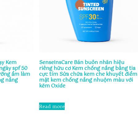
ạy Kem
SenseInsCare Bán buôn nhãn hiệu
ngày spf 50
riêng hữu cơ Kem chống nắng bằng tia
ưỡng ẩm làm
cực tím Sửa chữa kem che khuyết điểm
ng nắng
mặt kem chống nắng nhuộm màu với
kẽm Oxide
Rated
0
Read more
out
of
5