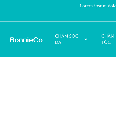
Lorem ipsum dolor 
Chăm sóc
Chăm 
da
tóc