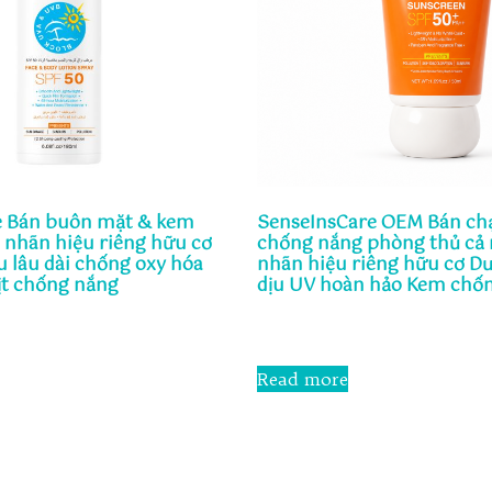
e Bán buôn mặt & kem
SenseInsCare OEM Bán ch
t nhãn hiệu riêng hữu cơ
chống nắng phòng thủ cả 
u lâu dài chống oxy hóa
nhãn hiệu riêng hữu cơ D
ịt chống nắng
dịu UV hoàn hảo Kem chố
Rated
0
out
Read more
of
5