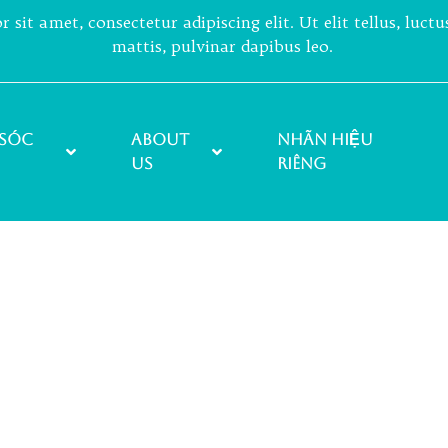
sit amet, consectetur adipiscing elit. Ut elit tellus, luct
mattis, pulvinar dapibus leo.
sóc
About
NHÃN HIỆU
Us
RIÊNG