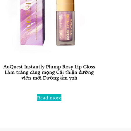
AuQuest Instantly Plump Rosy Lip Gloss
Làm trắng căng mọng Cải thiện đường
viền môi Dưỡng ẩm 72h
Rated
0
Read more
out
of
5