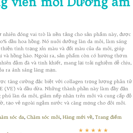
g viền môi Dưỡng ẩm
ự nhiên đóng vai trò là nền tảng cho sản phẩm này, được
20% dầu hoa hồng. Nó nuôi dưỡng làn da môi, làm sáng
thiện tình trạng xỉn màu và đổi màu của da môi, giúp
 và hồng hào. Ngoài ra, sản phẩm còn có hương thơm
hiên đậm đà và tinh khiết, mang lại trải nghiệm dễ chịu,
ỏa ra ánh sáng lãng mạn.
ợc tăng cường đặc biệt với collagen trọng lượng phân tử
 E (VE) và dầu dừa. Những thành phần này làm đầy đặn
 phú làn da môi, giảm nếp nhăn trên môi và cung cấp độ
iờ, tạo vẻ ngoài ngậm nước và căng mọng cho đôi môi.
ăm sóc da
,
Chăm sóc môi
,
Hàng mới về
,
Trang điểm
★
★
★
★
★