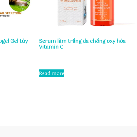
gel Gel tùy
Serum làm trắng da chống oxy hóa
Vitamin C
Rated
0
out
Read more
of
5