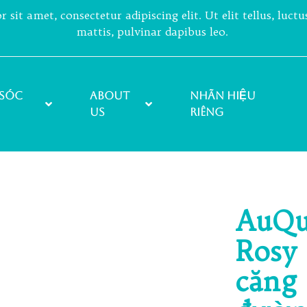
sit amet, consectetur adipiscing elit. Ut elit tellus, luct
mattis, pulvinar dapibus leo.
sóc
About
NHÃN HIỆU
Us
RIÊNG
AuQu
Rosy 
căng