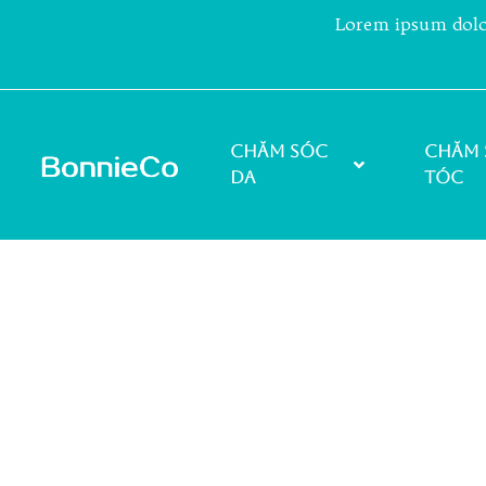
Lorem ipsum dolor 
Chăm sóc
Chăm 
da
tóc