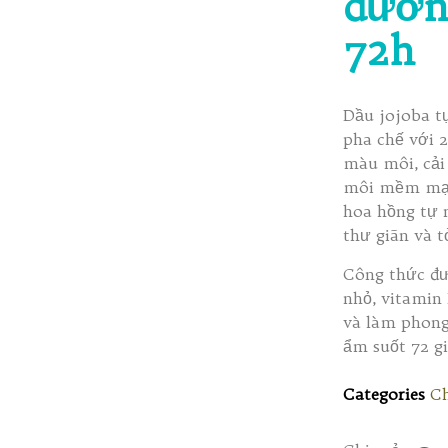
đườn
72h
Dầu jojoba t
pha chế với 
màu môi, cải 
môi mềm mại
hoa hồng tự n
thư giãn và t
Công thức đư
nhỏ, vitamin
và làm phong
ẩm suốt 72 g
Categories
Ch