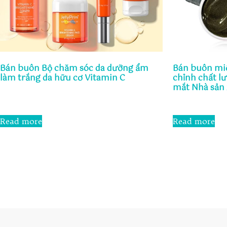
Bán buôn Bộ chăm sóc da dưỡng ẩm
Bán buôn mi
làm trắng da hữu cơ Vitamin C
chỉnh chất l
mắt Nhà sản 
Rated
0
Rated
out
0
Read more
Read more
of
out
5
of
5