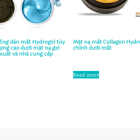
ếng dán mắt Hydrogel tùy
Mặt nạ mắt Collagen Hydro
ượng cao dưới mặt nạ gel
chỉnh dưới mắt
xuất và nhà cung cấp
Rated
0
out
Read more
of
5