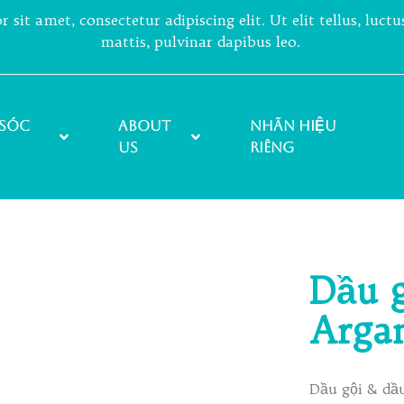
sit amet, consectetur adipiscing elit. Ut elit tellus, luct
mattis, pulvinar dapibus leo.
sóc
About
NHÃN HIỆU
Us
RIÊNG
Dầu 
Arga
Dầu gội & dầ