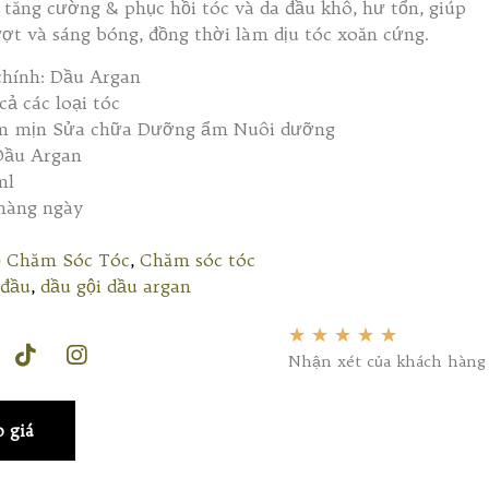
 tăng cường & phục hồi tóc và da đầu khô, hư tổn, giúp
t và sáng bóng, đồng thời làm dịu tóc xoăn cứng.
hính: Dầu Argan
cả các loại tóc
àm mịn Sửa chữa Dưỡng ẩm Nuôi dưỡng
Dầu Argan
ml
hàng ngày
ộ Chăm Sóc Tóc
,
Chăm sóc tóc
 đầu
,
dầu gội dầu argan
★
★
★
★
★
Nhận xét của khách hàng
 giá