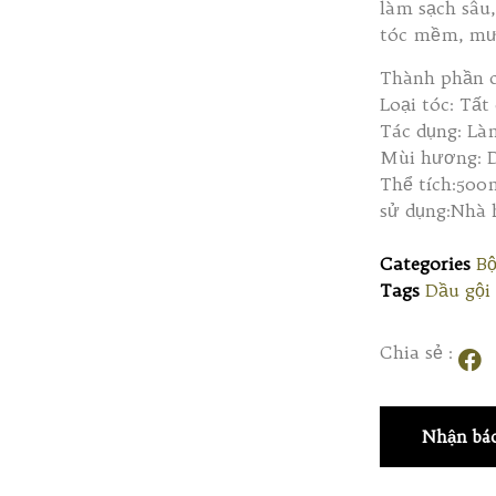
làm sạch sâu,
tóc mềm, mượ
Thành phần c
Loại tóc: Tất 
Tác dụng: L
Mùi hương: 
Thể tích:500
sử dụng:Nhà 
Categories
B
Tags
Dầu gội
Chia sẻ :
Nhận báo