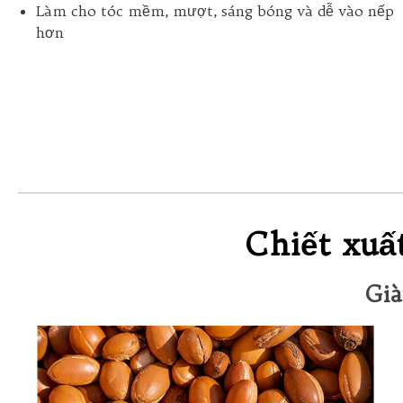
Làm cho tóc mềm, mượt, sáng bóng và dễ vào nếp
hơn
Chiết xuấ
Già