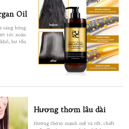
rgan Oil
à sáng bóng
ợt tóc xoăn
 khô, hư tổn
Hương thơm lâu dài
Hương thơm mạnh mẽ và tốt, chiết