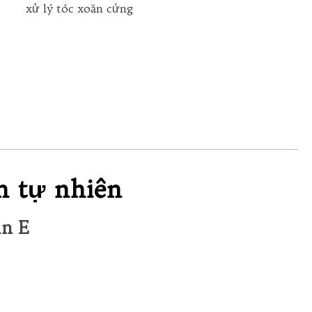
xử lý tóc xoăn cứng
h tự nhiên
in E