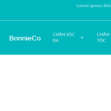
Lorem ipsum dolor 
Chăm sóc
Chăm 
da
tóc