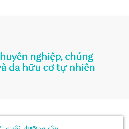
chuyên nghiệp, chúng
và da hữu cơ tự nhiên
 nuôi dưỡng sâu