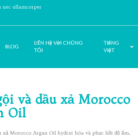
us nec ullamcorper
Liên hệ với chúng
Tiếng
Blog
tôi
Việt
gội và dầu xả Morocco
n Oil
u xả Morocco Argan Oil hydrat hóa và phục hồi độ ẩm,