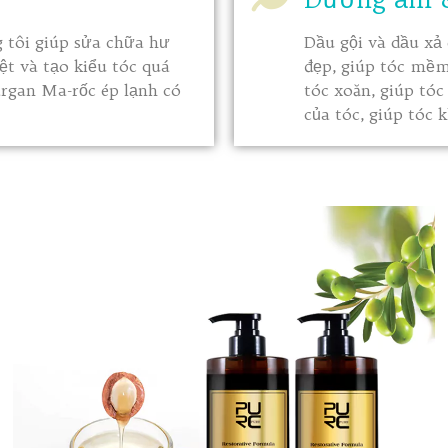
 tôi giúp sửa chữa hư
Dầu gội và dầu xả
ệt và tạo kiểu tóc quá
đẹp, giúp tóc mềm
rgan Ma-rốc ép lạnh có
tóc xoăn, giúp tó
của tóc, giúp tóc 