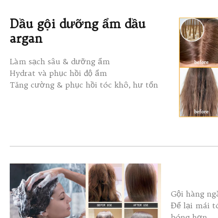
Dầu gội dưỡng ẩm dầu
argan
Làm sạch sâu & dưỡng ẩm
Hydrat và phục hồi độ ẩm
Tăng cường & phục hồi tóc khô, hư tổn
Gội hàng ng
Để lại mái 
bóng hơn