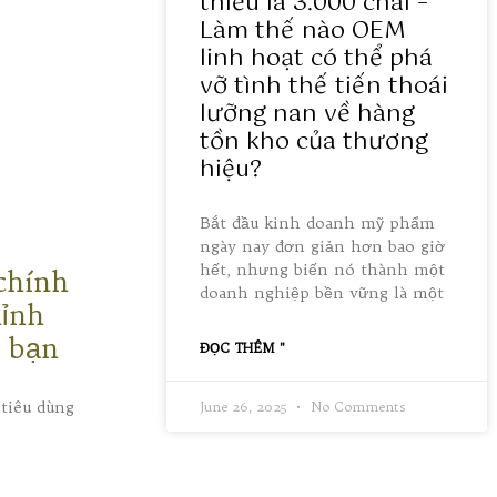
thiểu là 3.000 chai –
Làm thế nào OEM
linh hoạt có thể phá
vỡ tình thế tiến thoái
lưỡng nan về hàng
tồn kho của thương
hiệu?
Bắt đầu kinh doanh mỹ phẩm
ngày nay đơn giản hơn bao giờ
hết, nhưng biến nó thành một
chính
doanh nghiệp bền vững là một
hỉnh
g bạn
ĐỌC THÊM "
 tiêu dùng
June 26, 2025
No Comments