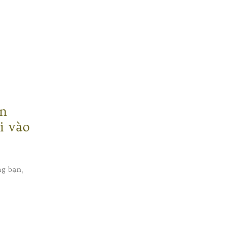
ãn
i vào
ng bạn,