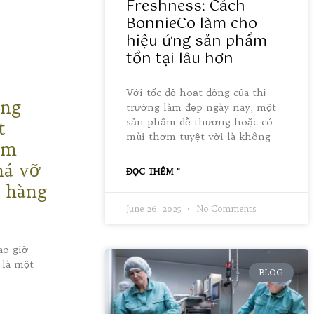
Freshness: Cách
BonnieCo làm cho
hiệu ứng sản phẩm
tồn tại lâu hơn
Với tốc độ hoạt động của thị
àng
trường làm đẹp ngày nay, một
sản phẩm dễ thương hoặc có
t
mùi thơm tuyệt vời là không
àm
há vỡ
ĐỌC THÊM "
ề hàng
June 26, 2025
No Comments
ao giờ
 là một
BLOG