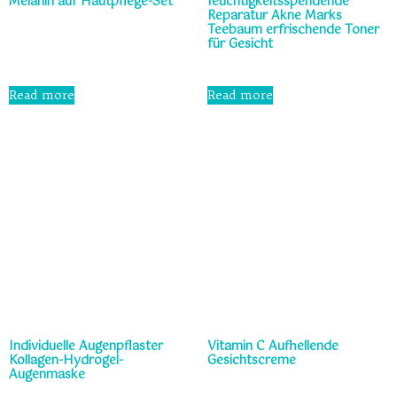
Melanin auf Hautpflege-Set
feuchtigkeitsspendende
Reparatur Akne Marks
Teebaum erfrischende Toner
Rated
für Gesicht
0
out
of
5
Rated
0
Read more
Read more
out
of
5
Individuelle Augenpflaster
Vitamin C Aufhellende
Kollagen-Hydrogel-
Gesichtscreme
Augenmaske
Rated