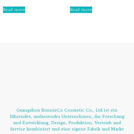
0
Rated
out
0
Read more
Read more
of
out
5
of
5
Guangzhou BonnieCo Cosmetic Co., Ltd ist ein
führendes, umfassendes Unternehmen, das Forschung
und Entwicklung, Design, Produktion, Vertrieb und
Service kombiniert und eine eigene Fabrik und Marke