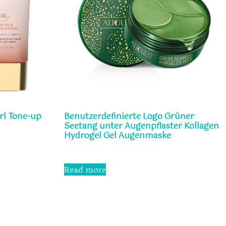
rl Tone-up
Benutzerdefinierte Logo Grüner
Seetang unter Augenpflaster Kollagen
Hydrogel Gel Augenmaske
Rated
0
Read more
out
of
5