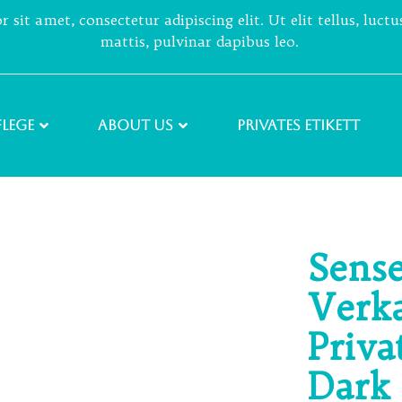
sit amet, consectetur adipiscing elit. Ut elit tellus, luct
mattis, pulvinar dapibus leo.
lege
About Us
PRIVATES ETIKETT
Sens
Verk
Priva
Dark