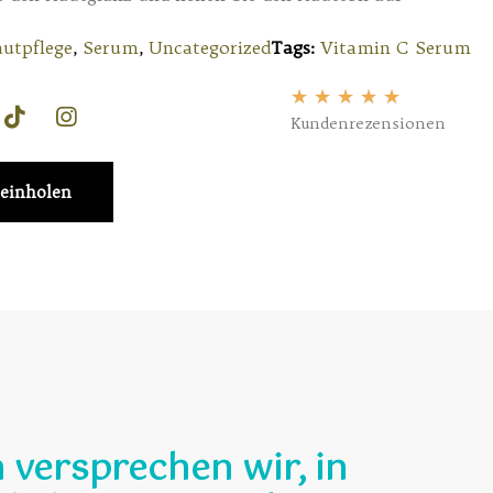
utpflege
,
Serum
,
Uncategorized
Tags:
Vitamin C Serum
★
★
★
★
★
Kundenrezensionen
einholen
 versprechen wir, in