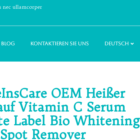
us nec ullamcorper
Blog
Kontaktieren Sie uns
Deutsch
eInsCare OEM Heißer
auf Vitamin C Serum
te Label Bio Whitening
 Spot Remover