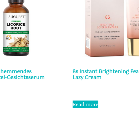
shemmendes
8s Instant Brightening Pea
el-Gesichtsserum
Lazy Cream
Rated
0
out
Read more
of
5