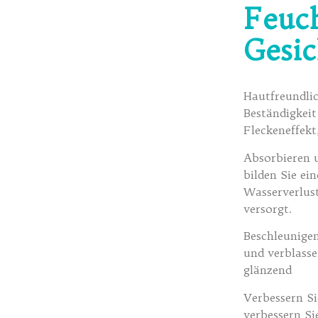
Feuc
Gesic
Hautfreundlic
Beständigkeit
Fleckeneffekt
Absorbieren u
bilden Sie ei
Wasserverlust
versorgt.
Beschleunigen
und verblasse
glänzend
Verbessern Si
verbessern Si