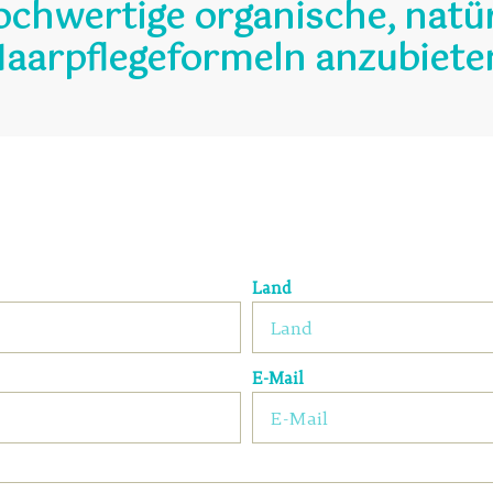
ochwertige organische, natü
aarpflegeformeln anzubiete
Land
E-Mail