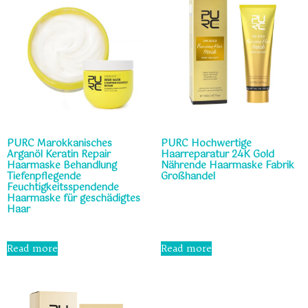
PURC Marokkanisches
PURC Hochwertige
Arganöl Keratin Repair
Haarreparatur 24K Gold
Haarmaske Behandlung
Nährende Haarmaske Fabrik
Tiefenpflegende
Großhandel
Feuchtigkeitsspendende
Haarmaske für geschädigtes
Rated
Haar
0
out
of
Rated
5
0
Read more
Read more
out
of
5