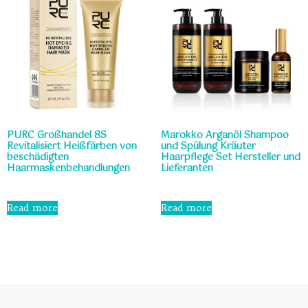
PURC Großhandel 8S
Marokko Arganöl Shampoo
Revitalisiert Heißfärben von
und Spülung Kräuter
beschädigten
Haarpflege Set Hersteller und
Haarmaskenbehandlungen
Lieferanten
Rated
Rated
0
0
Read more
Read more
out
out
of
of
5
5