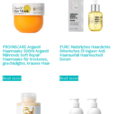
PROINSCARE Arganöl
PURC Natürliches Haardichte
Haarmaske 300ml Arganöl
Ätherisches Öl Ingwer Anti
Nährende Soft Repair
Haarausfall Haarwuchsöl
Haarmaske für trockenes,
Serum
geschädigtes, krauses Haar
Rated
0
Rated
out
0
Read more
Read more
of
out
5
of
5