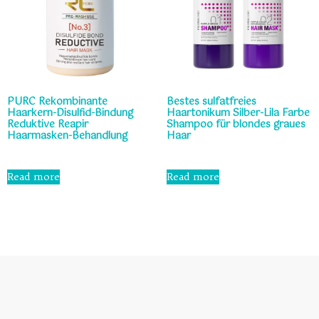
PURC Rekombinante
Bestes sulfatfreies
Haarkern-Disulfid-Bindung
Haartonikum Silber-Lila Farbe
Reduktive Reapir
Shampoo für blondes graues
Haarmasken-Behandlung
Haar
Rated
Rated
0
0
Read more
Read more
out
out
of
of
5
5