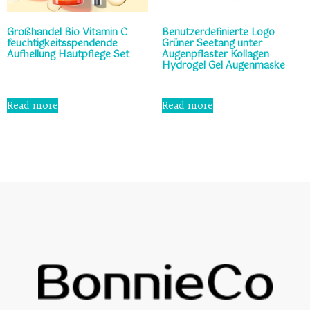
Großhandel Bio Vitamin C
Benutzerdefinierte Logo
feuchtigkeitsspendende
Grüner Seetang unter
Aufhellung Hautpflege Set
Augenpflaster Kollagen
Hydrogel Gel Augenmaske
Rated
0
Rated
out
0
Read more
Read more
of
out
5
of
5