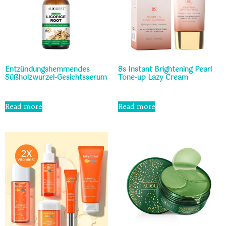
Entzündungshemmendes
8s Instant Brightening Pearl
Süßholzwurzel-Gesichtsserum
Tone-up Lazy Cream
Rated
Rated
0
0
Read more
Read more
out
out
of
of
5
5