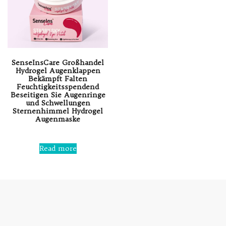
SenseInsCare Großhandel
Hydrogel Augenklappen
Bekämpft Falten
Feuchtigkeitsspendend
Beseitigen Sie Augenringe
und Schwellungen
Sternenhimmel Hydrogel
Augenmaske
Rated
0
Read more
out
of
5