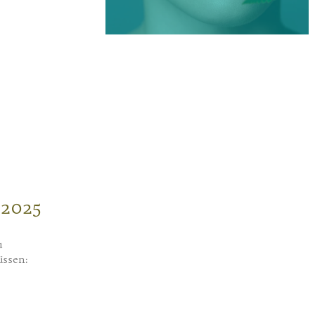
 2025
u
üssen: