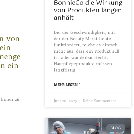
BonnieCo die Wirkung
von Produkten länger
anhält
Bei der Geschwindigkeit, mit
on von
der der Beauty-Markt heute
funktioniert, reicht es einfach
ein
nicht aus, dass ein Produkt süß
lmenge
ist oder wunderbar riecht.
n ein
Hautpflegeprodukte müssen
langfristig
MEHR LESEN "
nehmen zu
Juni 26, 2025
Keine Kommentare
BLOG