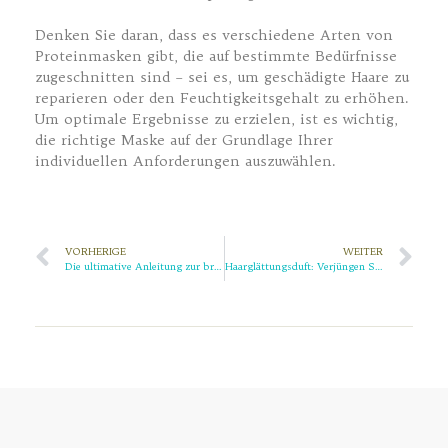
Denken Sie daran, dass es verschiedene Arten von
Proteinmasken gibt, die auf bestimmte Bedürfnisse
zugeschnitten sind – sei es, um geschädigte Haare zu
reparieren oder den Feuchtigkeitsgehalt zu erhöhen.
Um optimale Ergebnisse zu erzielen, ist es wichtig,
die richtige Maske auf der Grundlage Ihrer
individuellen Anforderungen auszuwählen.
VORHERIGE
WEITER
Die ultimative Anleitung zur brasilianischen Keratin-Haarglättungscreme
Haarglättungsduft: Verjüngen Sie Ihr Haar mit Lavendel Keratin Hair Straightening Cream