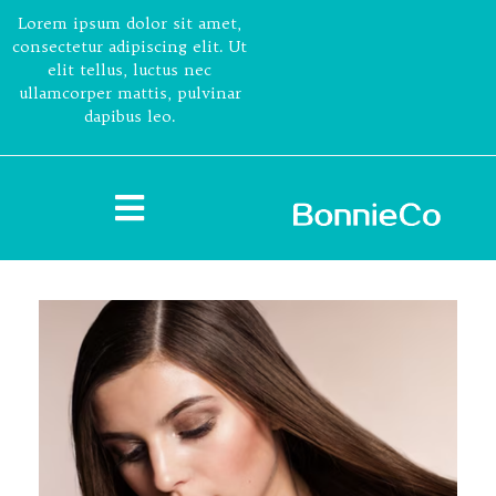
Lorem ipsum dolor sit amet,
consectetur adipiscing elit. Ut
elit tellus, luctus nec
ullamcorper mattis, pulvinar
dapibus leo.