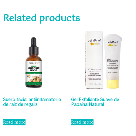
Related products
Suero facial antiinflamatorio
Gel Exfoliante Suave de
de raíz de regaliz
Papaína Natural
Rated
Rated
0
0
Read more
Read more
out
out
of
of
5
5