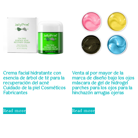
Crema facial hidratante con
Venta al por mayor de la
esencia de árbol de té para la
marca de diseño bajo los ojos
recuperación del acné
máscara de gel de hidrogel
Cuidado de la piel Cosméticos
parches para los ojos para la
Fabricantes
hinchazón arrugas ojeras
Rated
Rated
0
0
Read more
Read more
out
out
of
of
5
5