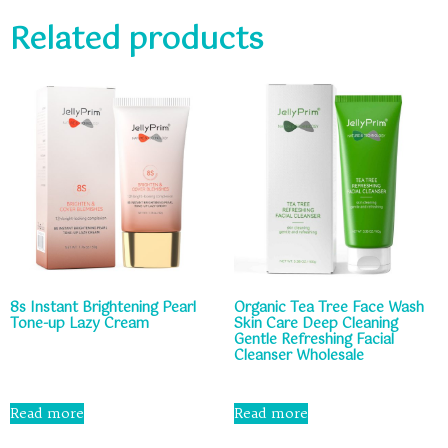
Related products
8s Instant Brightening Pearl
Organic Tea Tree Face Wash
Tone-up Lazy Cream
Skin Care Deep Cleaning
Gentle Refreshing Facial
Cleanser Wholesale
Rated
0
out
Rated
of
0
Read more
Read more
5
out
of
5