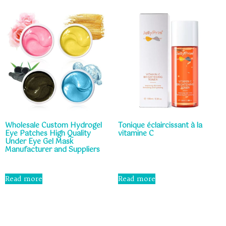
Wholesale Custom Hydrogel
Tonique éclaircissant à la
Eye Patches High Quality
vitamine C
Under Eye Gel Mask
Manufacturer and Suppliers
Rated
0
out
Rated
of
0
Read more
Read more
5
out
of
5