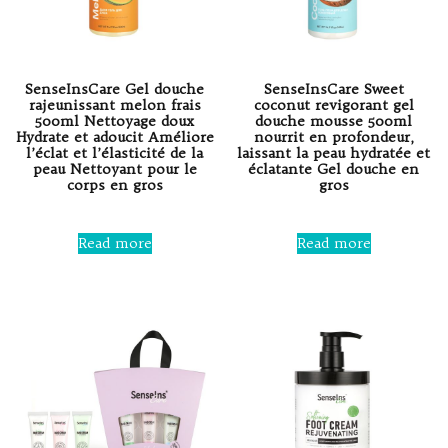
SenseInsCare Gel douche
SenseInsCare Sweet
rajeunissant melon frais
coconut revigorant gel
500ml Nettoyage doux
douche mousse 500ml
Hydrate et adoucit Améliore
nourrit en profondeur,
l’éclat et l’élasticité de la
laissant la peau hydratée et
peau Nettoyant pour le
éclatante Gel douche en
corps en gros
gros
Rated
Rated
0
0
Read more
Read more
out
out
of
of
5
5