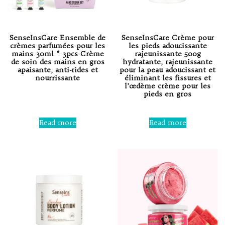
SenseInsCare Ensemble de
SenseInsCare Crème pour
crèmes parfumées pour les
les pieds adoucissante
mains 30ml * 3pcs Crème
rajeunissante 500g
de soin des mains en gros
hydratante, rajeunissante
apaisante, anti-rides et
pour la peau adoucissant et
nourrissante
éliminant les fissures et
l’œdème crème pour les
pieds en gros
Rated
0
out
Rated
of
0
Read more
Read more
5
out
of
5