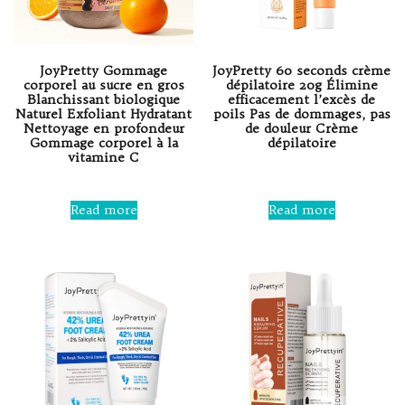
JoyPretty Gommage
JoyPretty 60 seconds crème
corporel au sucre en gros
dépilatoire 20g Élimine
Blanchissant biologique
efficacement l’excès de
Naturel Exfoliant Hydratant
poils Pas de dommages, pas
Nettoyage en profondeur
de douleur Crème
Gommage corporel à la
dépilatoire
vitamine C
Rated
0
Rated
out
0
Read more
Read more
of
out
5
of
5