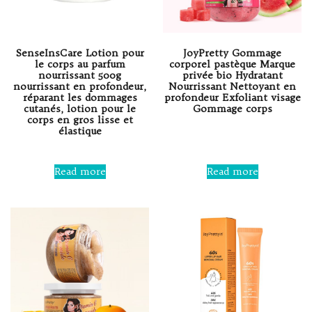
SenseInsCare Lotion pour
JoyPretty Gommage
le corps au parfum
corporel pastèque Marque
nourrissant 500g
privée bio Hydratant
nourrissant en profondeur,
Nourrissant Nettoyant en
réparant les dommages
profondeur Exfoliant visage
cutanés, lotion pour le
Gommage corps
corps en gros lisse et
élastique
Rated
0
out
Rated
of
0
Read more
Read more
5
out
of
5