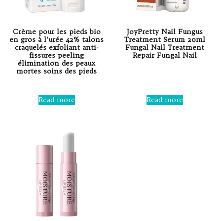
Crème pour les pieds bio
JoyPretty Nail Fungus
en gros à l’urée 42% talons
Treatment Serum 20ml
craquelés exfoliant anti-
Fungal Nail Treatment
fissures peeling
Repair Fungal Nail
élimination des peaux
mortes soins des pieds
Rated
0
out
Rated
of
0
Read more
Read more
5
out
of
5