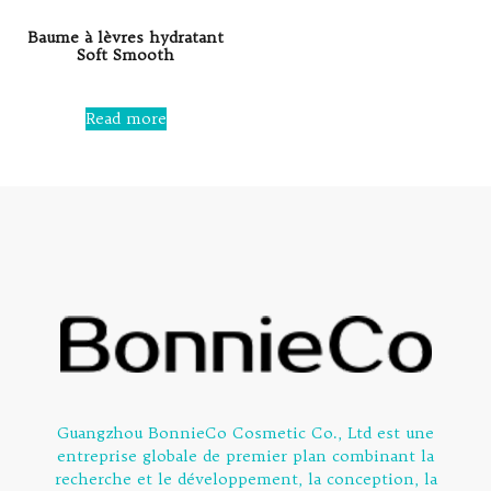
Baume à lèvres hydratant
Soft Smooth
Rated
0
Read more
out
of
5
Guangzhou BonnieCo Cosmetic Co., Ltd est une
entreprise globale de premier plan combinant la
recherche et le développement, la conception, la