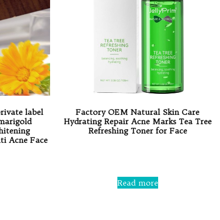
ivate label
Factory OEM Natural Skin Care
marigold
Hydrating Repair Acne Marks Tea Tree
hitening
Refreshing Toner for Face
nti Acne Face
Rated
0
out
of
5
Read more