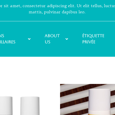
sit amet, consectetur adipiscing elit. Ut elit tellus, luct
mattis, pulvinar dapibus leo.
ns
About
ÉTIQUETTE
illaires
Us
PRIVÉE