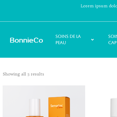
Lorem ipsum dolor 
Soins de la
Soi
peau
cap
Showing all 5 results