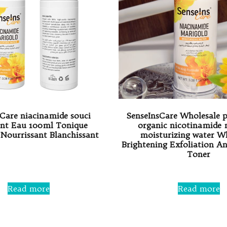
Care niacinamide souci
SenseInsCare Wholesale pr
nt Eau 100ml Tonique
organic nicotinamide 
Nourrissant Blanchissant
moisturizing water W
Brightening Exfoliation A
Toner
Rated
0
out
Rated
of
0
5
Read more
Read more
out
of
5