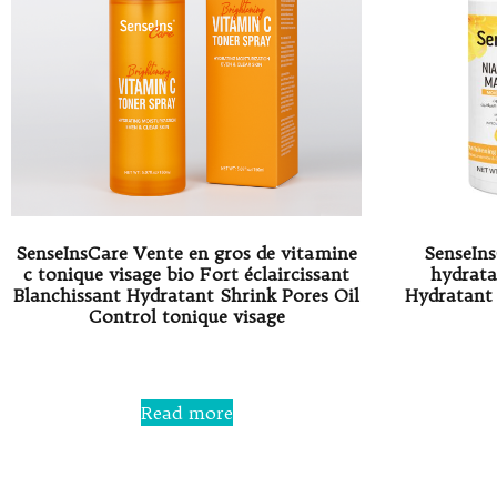
SenseInsCare Vente en gros de vitamine
SenseIns
c tonique visage bio Fort éclaircissant
hydrata
Blanchissant Hydratant Shrink Pores Oil
Hydratant 
Control tonique visage
Rated
0
out
Read more
of
5