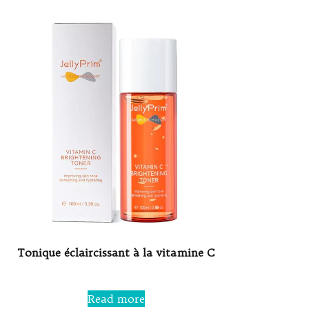
Tonique éclaircissant à la vitamine C
Rated
0
Read more
out