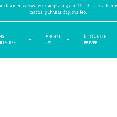
sit amet, consectetur adipiscing elit. Ut elit tellus, luct
mattis, pulvinar dapibus leo.
ns
About
ÉTIQUETTE
illaires
Us
PRIVÉE