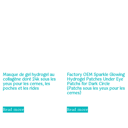
5
Masque de gel hydrogel au
Factory OEM Sparkle Glowing
collagène doré 24k sous les
Hydrogel Patches Under Eye
yeux pour les cernes, les
Patchs for Dark Circle
poches et les rides
(Patchs sous les yeux pour les
cernes)
Rated
0
Rated
out
0
Read more
Read more
of
out
5
of
5