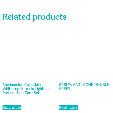
Related products
Niacinamide Calendula
SÉRUM ANTI-ACNÉ DOUBLE
Whitening Formula Lightens
EFFET
Melanin Skin Care Set
Rated
0
Rated
out
0
Read more
Read more
of
out
5
of