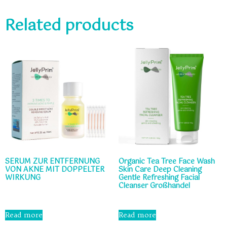
Related products
SERUM ZUR ENTFERNUNG
Organic Tea Tree Face Wash
VON AKNE MIT DOPPELTER
Skin Care Deep Cleaning
WIRKUNG
Gentle Refreshing Facial
Cleanser Großhandel
Rated
0
Rated
out
0
Read more
Read more
of
out
5
of