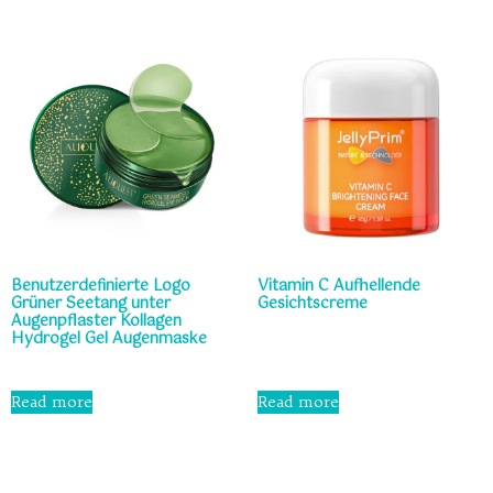
5
Benutzerdefinierte Logo
Vitamin C Aufhellende
Grüner Seetang unter
Gesichtscreme
Augenpflaster Kollagen
Hydrogel Gel Augenmaske
Rated
0
out
Rated
of
0
Read more
Read more
5
out
of
5