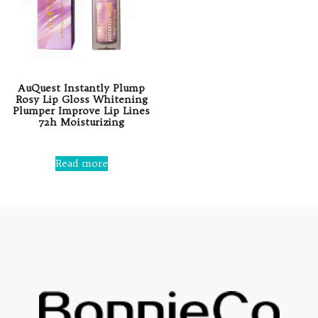
AuQuest Instantly Plump
Rosy Lip Gloss Whitening
Plumper Improve Lip Lines
72h Moisturizing
Rated
0
Read more
out
of
5