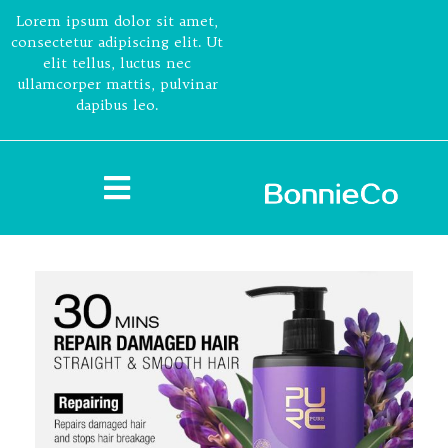
Lorem ipsum dolor sit amet,
consectetur adipiscing elit. Ut
elit tellus, luctus nec
ullamcorper mattis, pulvinar
dapibus leo.